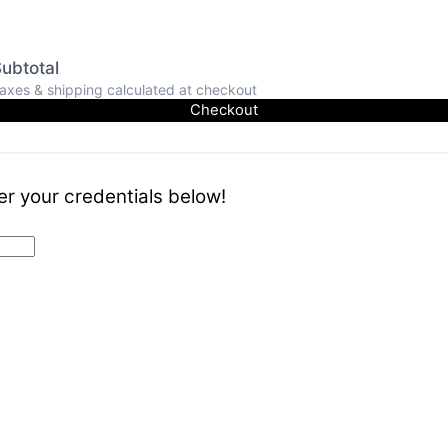
ubtotal
axes & shipping calculated at checkout
Checkout
er your credentials below!