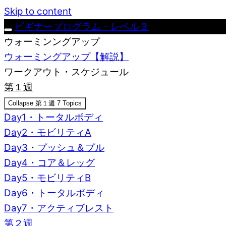
Skip to content
ビギナープログラム・レベル３
ウォーミンングアップ
ウォーミングアップ【解説】
ワークアウト・スケジュール
第１週
Collapse
第１週
7 Topics
Day1・トータルボディ
Day2・モビリティA
Day3・プッシュ＆プル
Day4・コア＆レッグ
Day5・モビリティB
Day6・トータルボディ
Day7・アクティブレスト
第２週