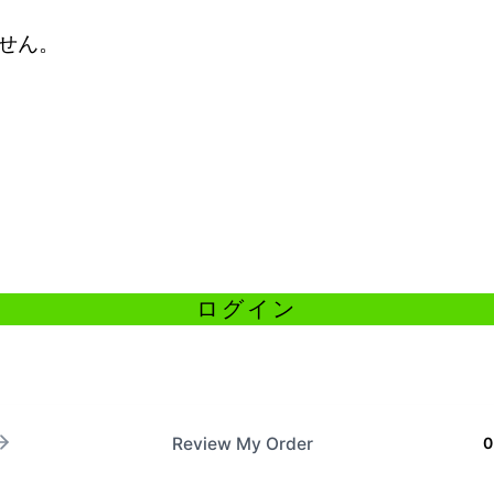
せん。
Review My Order
0