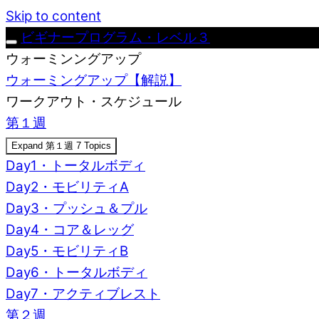
Skip to content
ビギナープログラム・レベル３
ウォーミンングアップ
ウォーミングアップ【解説】
ワークアウト・スケジュール
第１週
Expand
第１週
7 Topics
Day1・トータルボディ
Day2・モビリティA
Day3・プッシュ＆プル
Day4・コア＆レッグ
Day5・モビリティB
Day6・トータルボディ
Day7・アクティブレスト
第２週