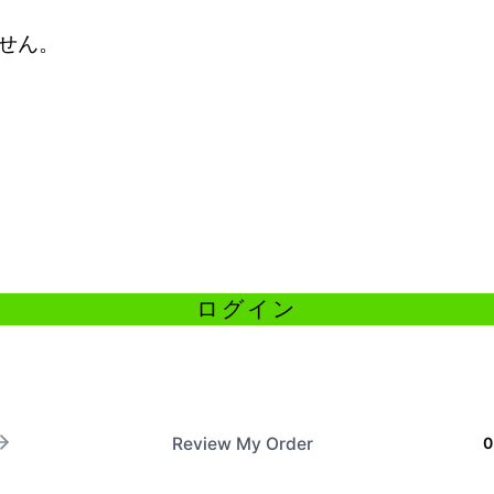
せん。
Review My Order
0