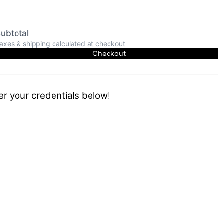
ubtotal
axes & shipping calculated at checkout
Checkout
er your credentials below!