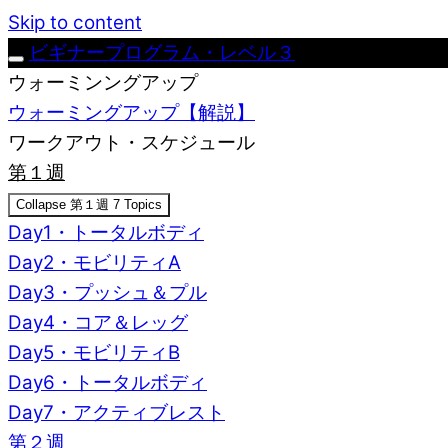
Skip to content
ビギナープログラム・レベル３
ウォーミンングアップ
ウォーミングアップ【解説】
ワークアウト・スケジュール
第１週
Collapse
第１週
7 Topics
Day1・トータルボディ
Day2・モビリティA
Day3・プッシュ＆プル
Day4・コア＆レッグ
Day5・モビリティB
Day6・トータルボディ
Day7・アクティブレスト
第２週