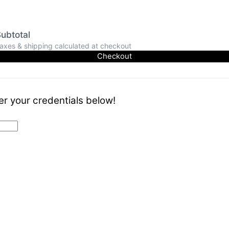
ubtotal
axes & shipping calculated at checkout
Checkout
er your credentials below!