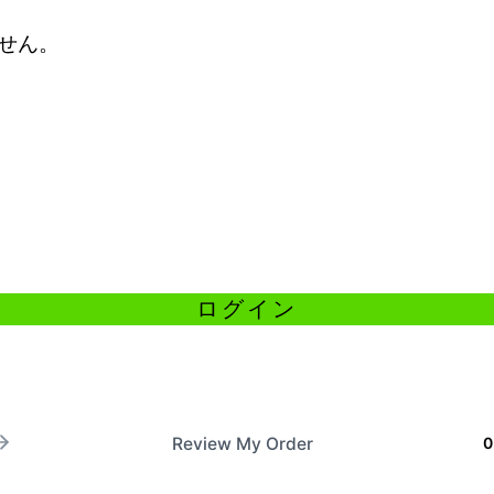
せん。
Review My Order
0