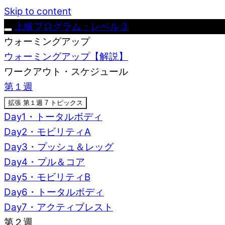
Skip to content
上級プログラム・レベル３
ウォーミングアップ
ウォーミングアップ【解説】
ワークアウト・スケジュール
第１週
拡張
第１週
7 トピックス
Day1・トータルボディ
Day2・モビリティA
Day3・プッシュ＆レッグ
Day4・プル＆コア
Day5・モビリティB
Day6・トータルボディ
Day7・アクティブレスト
第２週