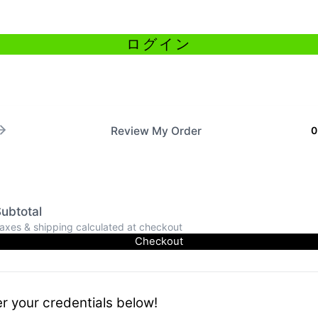
Review My Order
0
ubtotal
axes & shipping calculated at checkout
Checkout
r your credentials below!