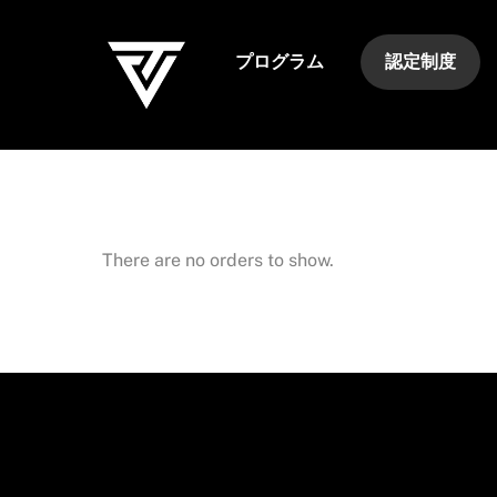
Skip
to
プログラム
認定制度
content
There are no orders to show.