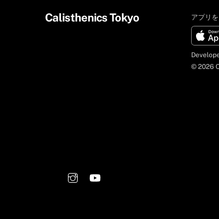
Calisthenics Tokyo
アプリを
Develop
© 2026 C
Instagram
YouTube