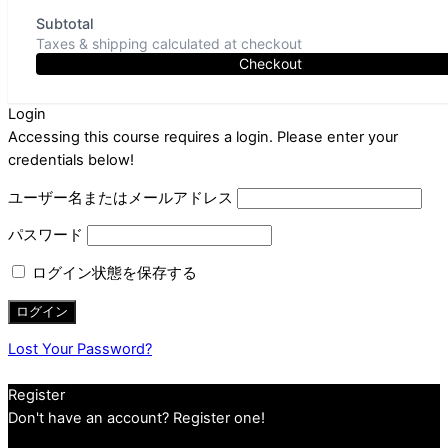
Subtotal
Taxes & shipping calculated at checkout
Checkout
Login
Accessing this course requires a login. Please enter your
credentials below!
ユーザー名またはメールアドレス
パスワード
ログイン状態を保存する
Lost Your Password?
Register
Don't have an account? Register one!
Register an Account