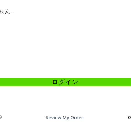
せん。
Review My Order
0