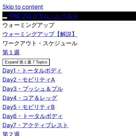
Skip to content
中級プログラム・レベル４
ウォーミングアップ
ウォーミングアップ【解説】
ワークアウト・スケジュール
第１週
Expand
第１週
7 Topics
Day1・トータルボディ
Day2・モビリティA
Day3・プッシュ＆プル
Day4・コア＆レッグ
Day5・モビリティB
Day6・トータルボディ
Day7・アクティブレスト
第２週