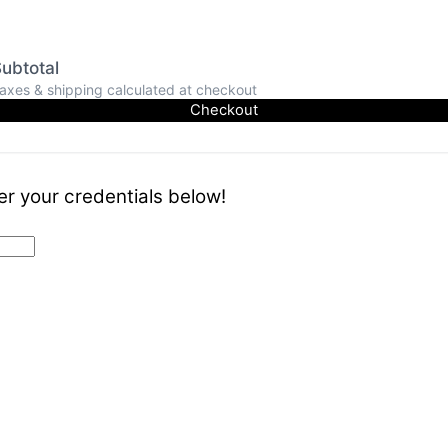
ubtotal
axes & shipping calculated at checkout
Checkout
er your credentials below!