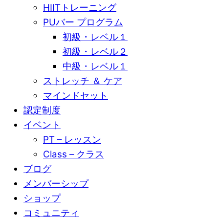
HIITトレーニング
PUバー プログラム
初級・レベル１
初級・レベル２
中級・レベル１
ストレッチ ＆ ケア
マインドセット
認定制度
イベント
PT – レッスン
Class – クラス
ブログ
メンバーシップ
ショップ
コミュニティ