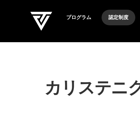
Skip
to
プログラム
認定制度
content
カリステニ