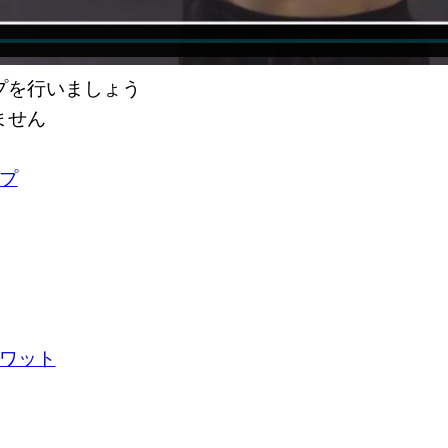
プを行いましょう
ません
プ
ワット