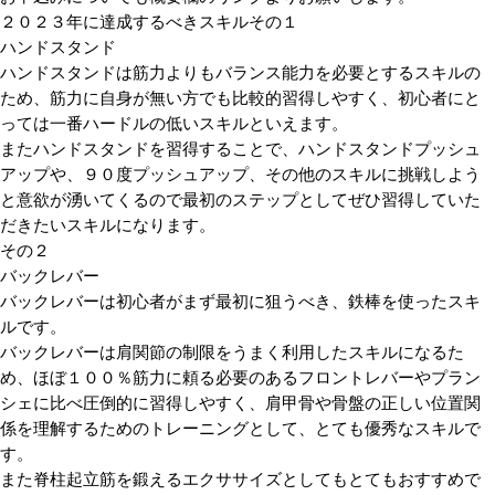
２０２３年に達成するべきスキルその１
ハンドスタンド
ハンドスタンドは筋力よりもバランス能力を必要とするスキルの
ため、筋力に自身が無い方でも比較的習得しやすく、初心者にと
っては一番ハードルの低いスキルといえます。
またハンドスタンドを習得することで、ハンドスタンドプッシュ
アップや、９０度プッシュアップ、その他のスキルに挑戦しよう
と意欲が湧いてくるので最初のステップとしてぜひ習得していた
だきたいスキルになります。
その２
バックレバー
バックレバーは初心者がまず最初に狙うべき、鉄棒を使ったスキ
ルです。
バックレバーは肩関節の制限をうまく利用したスキルになるた
め、ほぼ１００％筋力に頼る必要のあるフロントレバーやプラン
シェに比べ圧倒的に習得しやすく、肩甲骨や骨盤の正しい位置関
係を理解するためのトレーニングとして、とても優秀なスキルで
す。
また脊柱起立筋を鍛えるエクササイズとしてもとてもおすすめで