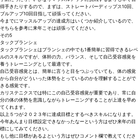
得手きたりするので、まずは、ストレートバーディップス10回、
ブルアップ10回目指して頑張ってください。
今までにマッスルアップの達成方はいくつか紹介しているので、
そちらを参考に来年こそは頑張ってください。
その5
タックプランシェ
タックプランシェはプランシェの中でも1番簡単に習得できるレベ
ルのスキルですが、体幹の力、バランス、そして自己受容感覚を
養うトレーニングとして最適です。
自己受容感覚とは、簡単に言うと目をつぶっていても、体の感覚
から自分がどういった体勢をとっているのかを理解することがで
きる感覚です。
カリステニクスでは特にこの自己受容感覚が重要であり、常に自
分の体の体勢を意識しながらトレーニングすることが上達を早め
てくれます。
以上５つが２０２３年に達成目標とするべきスキルになります。
今年あんまり目標設定できなかったなーという方はぜひ来年の目
標にしてみてください。
もし他に目標があるよという方はぜひコメント欄で教えてくださ