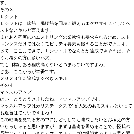
す。
その３
Ｌシット
Ｌシットは、腹筋、腸腰筋を同時に鍛えるエクササイズとしてベ
ストなスキルと言えます。
またある程度のハムストリングの柔軟性も要求されるため、スト
レングスだけではなくモビリティ要素も鍛えることができます。
さて、ここまできて、Ｌシットまでなんとか達成できそうだ、そ
うお考えの方は多いハズ。
でも目標はある程度高くないとつまらないですよね。
さあ、ここからが本番です。
２０２３年に達成するべきスキル
その４
マッスルアップ
はい、とうとうきましたね、マッスルアップです。
マッスルアップはカリステニクスで1番人気のあるスキルといって
も過言はでないですよね！
この動画を見てる方の中にはどうしても達成したいとお考えの方
いらっしゃると思いますが、まずは基礎を固めることで、怪我の
予防だったり、いきなりマッスルアップに挑戦するよりも早く習