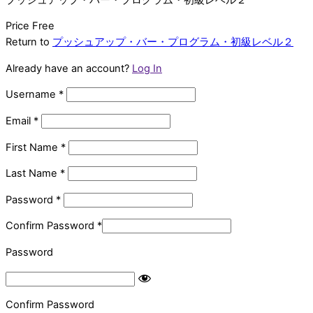
Price
Free
Return to
プッシュアップ・バー・プログラム・初級レベル２
Already have an account?
Log In
Username
*
Email
*
First Name
*
Last Name
*
Password
*
Confirm Password
*
Password
Confirm Password