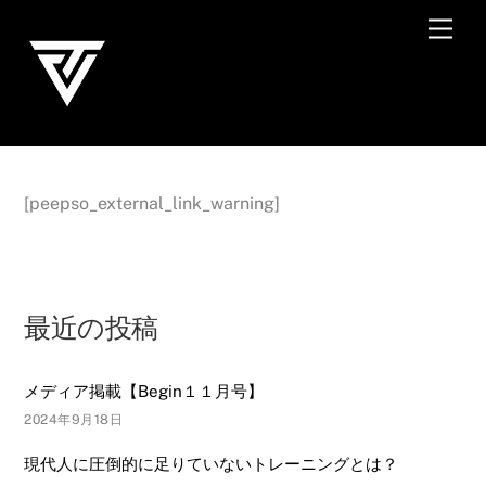
Skip
Men
to
content
[peepso_external_link_warning]
最近の投稿
メディア掲載【Begin１１月号】
2024年9月18日
現代人に圧倒的に足りていないトレーニングとは？